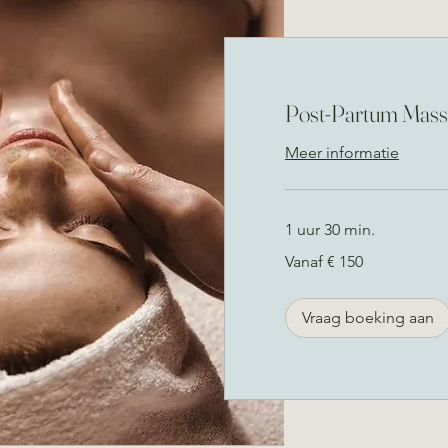
Post-Partum Mas
Meer informatie
1 uur 30 min.
Vanaf
Vanaf € 150
150
euro
Vraag boeking aan