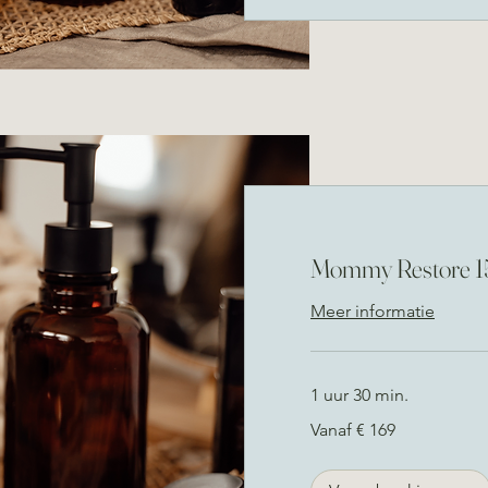
Mommy Restore 1
Meer informatie
1 uur 30 min.
Vanaf
Vanaf € 169
169
euro