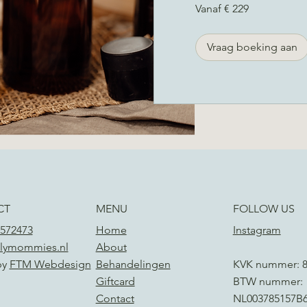
Vanaf
Vanaf € 229
229
euro
Vraag boeking aan
CT
MENU
FOLLOW US
572473
Home
Instagram
lymommies.nl
About
by
FTM Webdesign
Behandelingen
KVK nummer: 8
Giftcard
BTW nummer:
Contact
NL003785157B