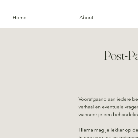
Home
About
Post-P
Voorafgaand aan iedere be
verhaal en eventuele vrag
wanneer je een behandeli
Hierna mag je lekker op d
in een voor jou zo ontspa