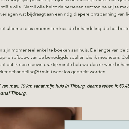
tiële olie. Neroli olie helpt de hersenen serotonine vrij te ma
e verlagen wat bijdraagt aan een nóg diepere ontspanning van l
et ultieme relax moment en kies de behandeling die het beste
n zijn momenteel enkel te boeken aan huis. De lengte van de 
f op- en afbouw van de benodigde spullen die ik meeneem. Ook 
nt dat ik een nieuwe praktijkruimte heb worden er weer behan
ekenbehandeling(30 min.) weer los geboekt worden.
jd van max. 10 km vanaf mijn huis in Tilburg, daarna reken ik €0,4
anaf Tilburg.