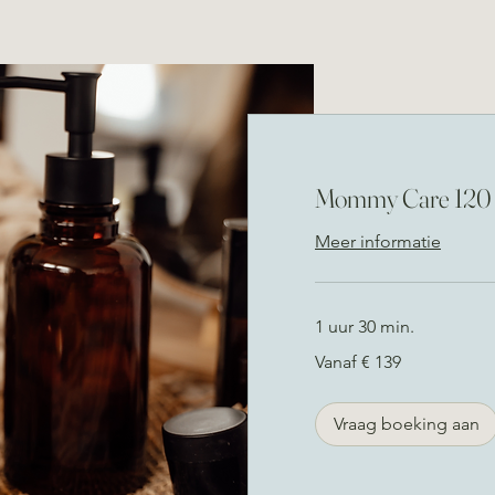
Mommy Care 120
Meer informatie
artum
1 uur 30 min.
Vanaf
delingen.
Vanaf € 139
139
euro
Vraag boeking aan