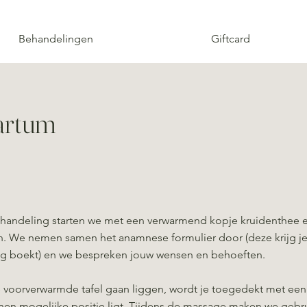
Behandelingen
Giftcard
artum
handeling starten we met een verwarmend kopje kruidenthee en
en. We nemen samen het anamnese formulier door (deze krijg je
ng boekt) en we bespreken jouw wensen en behoeften.
e voorverwarmde tafel gaan liggen, wordt je toegedekt met een
nnen mogelijke positie ligt. Tijdens de massage maken we gebr