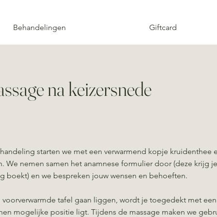
Behandelingen
Giftcard
ssage na keizersnede
handeling starten we met een verwarmend kopje kruidenthee en
en. We nemen samen het anamnese formulier door (deze krijg je
ng boekt) en we bespreken jouw wensen en behoeften.
e voorverwarmde tafel gaan liggen, wordt je toegedekt met een
nnen mogelijke positie ligt. Tijdens de massage maken we gebr