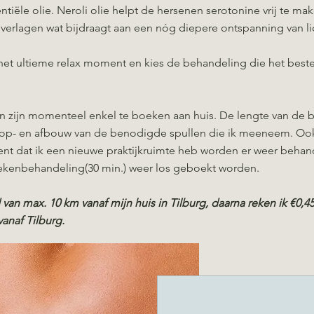
tiële olie. Neroli olie helpt de hersenen serotonine vrij te ma
e verlagen wat bijdraagt aan een nóg diepere ontspanning van l
et ultieme relax moment en kies de behandeling die het beste
n zijn momenteel enkel te boeken aan huis. De lengte van de 
f op- en afbouw van de benodigde spullen die ik meeneem. Ook 
nt dat ik een nieuwe praktijkruimte heb worden er weer behan
ekenbehandeling(30 min.) weer los geboekt worden.
jd van max. 10 km vanaf mijn huis in Tilburg, daarna reken ik €0,4
anaf Tilburg.