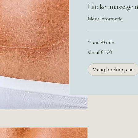
Littekenmassage n
Meer informatie
1 uur 30 min.
Vanaf
Vanaf € 130
130
euro
Vraag boeking aan
artum
delingen.