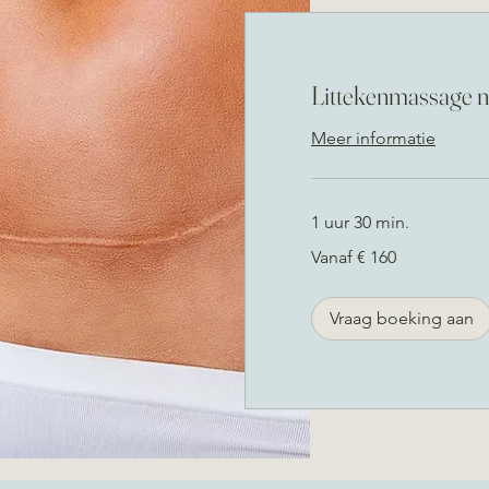
Littekenmassage n
Meer informatie
1 uur 30 min.
Vanaf
Vanaf € 160
160
euro
Vraag boeking aan