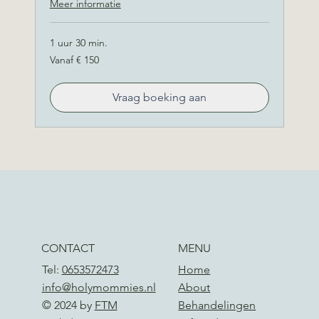
Meer informatie
1 uur 30 min.
Vanaf
Vanaf € 150
150
euro
Vraag boeking aan
CONTACT
MENU
Tel:
0653572473
Home
info@holymommies.nl
About
© 2024 by
FTM
Behandelingen