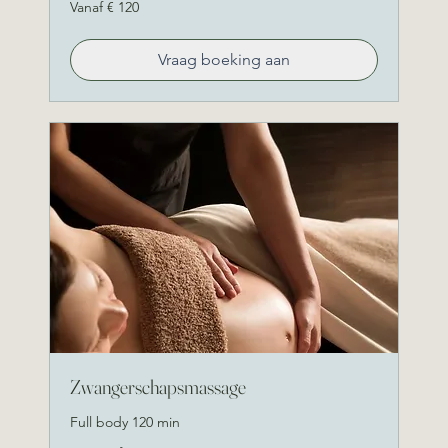
Vanaf
Vanaf € 120
120
euro
Vraag boeking aan
Pregnancy
Ontdek hier alle behandelingen.
Zwangerschapsmassage
Full body 120 min