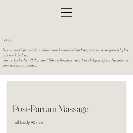
Let op:
De eventueel bijkomende reiskosten worden na de behandeling verrekend en opgeteld bij het
resterende bedrag.
Ons werkgebied is <20 km vanaf Tilburg. Boekingen worden enkel geaccepteerd wanneer ze
binnen deze straal vallen.
Post-Partum Massage
Full body 90 min