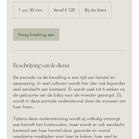
Vanaf
120
1 uur 30 min.
1
Vanaf € 120
Bij de klant
euro
u
u
3
0
Vraag boeking aan
m
i
n
.
Beschrijving van de dienst
De periode na de bevalling is een tijd van herstel en
aanpassing. In veel culturen wordt hier dan ook bijzonder
veel aandacht aan besteed. Er wordt vaak tot 6 weken na
de geboorte van de baby voor de moeder gezorgd. Zij
wordt in deze periode ondersteund door de vrouwen om
haar heen.
Tijdens deze ondersteuning wordt zij volledig ontzorgt
wat betreft het huishouden, maar wordt er ook aandacht
besteed aan haar herstel door gezonde en vooral
voedzame maaltijden voor haar te koken, haar veel te