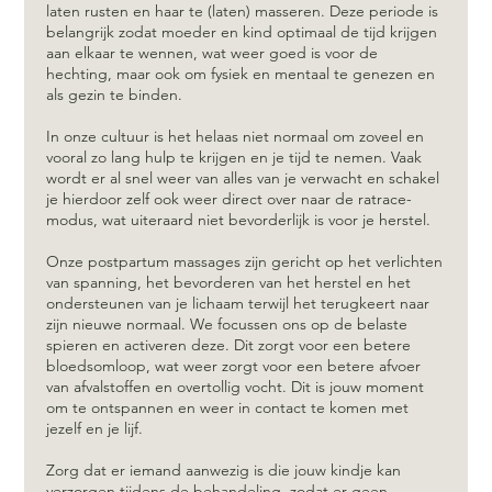
laten rusten en haar te (laten) masseren. Deze periode is
belangrijk zodat moeder en kind optimaal de tijd krijgen
aan elkaar te wennen, wat weer goed is voor de
hechting, maar ook om fysiek en mentaal te genezen en
als gezin te binden.
In onze cultuur is het helaas niet normaal om zoveel en
vooral zo lang hulp te krijgen en je tijd te nemen. Vaak
wordt er al snel weer van alles van je verwacht en schakel
je hierdoor zelf ook weer direct over naar de ratrace-
modus, wat uiteraard niet bevorderlijk is voor je herstel.
Onze postpartum massages zijn gericht op het verlichten
van spanning, het bevorderen van het herstel en het
ondersteunen van je lichaam terwijl het terugkeert naar
zijn nieuwe normaal. We focussen ons op de belaste
spieren en activeren deze. Dit zorgt voor een betere
bloedsomloop, wat weer zorgt voor een betere afvoer
van afvalstoffen en overtollig vocht. Dit is jouw moment
om te ontspannen en weer in contact te komen met
jezelf en je lijf.
Zorg dat er iemand aanwezig is die jouw kindje kan
verzorgen tijdens de behandeling, zodat er geen