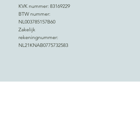
KVK nummer: 83169229
BTW nummer:
NL003785157B60
Zakelijk
rekeningnummer:
NL21KNAB0775732583