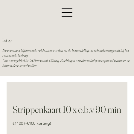
Let op:
De eventueel bijkomende reiskosten worden na de behandeling verrekend en opgeteld bij het
resterende bedrag.
Ons werkgebied is <20 km vanaf Tilburg. Boekingen worden enkel geaccepteerd wanneer ze
binnen deze straal vallen.
Strippenkaart 10 x o.b.v 90 min
€1100 (-€100 korting)