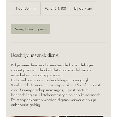
Vanaf
1.100
1 uur 30 min.
1
Vanaf € 1.100
Bij de klant
euro
u
u
3
0
Vraag boeking aan
m
i
n
.
Beschrijving van de dienst
Wil je meerdere van bovenstaande behandelingen
vooruit plannen, dan kan dat door middel van de
aanschaf van een strippenkaart.
Het combineren van behandelingen is mogelijk.
Voorbeeld: Je neemt een strippenkaart 5 x af. Je kiest
voor 3 zwangerschapsmassages, 1 post-partum
behandeling en 1 littekenmassage na een keizersnede.
De strippenkaarten worden digitaal verwerkt en zijn