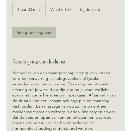
Vanaf
150
1 uur 30 min.
1
Vanaf € 150
Bij de klant
euro
u
u
3
0
Vraag boeking aan
m
i
n
.
Beschrijving van de dienst
Het verlies van een zwangerschap brengt vaak intens
verdriet, verwarring, schuldgevoelens of fysieke
veranderingen met zich mee. Deze diep emotionele
ervaring zet je wereld op zijn kop en je weet wellicht
even niet hoe je hiermee om moet gaan. Afhankelijk van
de situatie kan het lichaam ook nog pijn en spanning
vasthouden. Een massage kan op zo’n moment een
manier van troost en zelfzorg bieden. We zorgen ervoor
dat de spieren optimaal kunnen ontspannen waardoor
tevens het herstel van de baarmoeder en de
hormoonhuishouding ondersteund worden.