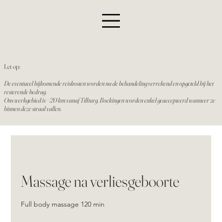
Let op:
De eventueel bijkomende reiskosten worden na de behandeling verrekend en opgeteld bij het
resterende bedrag.
Ons werkgebied is <20 km vanaf Tilburg. Boekingen worden enkel geaccepteerd wanneer ze
binnen deze straal vallen.
Massage na verliesgeboorte
Full body massage 120 min