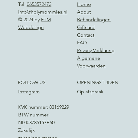
Tel:
0653572473
Home
info@holymommies.nl
About
© 2024 by
FTM
Behandelingen
Webdesign
Giftcard
Contact
FAQ
Privacy Verklaring
Algemene
Voorwaarden
FOLLOW US
OPENINGSTIJDEN
Instagram
Op afspraak
KVK nummer: 83169229
BTW nummer:
NL003785157B60
Zakelijk
rekeningnummer: